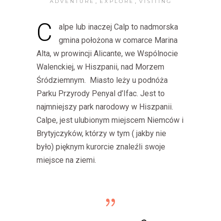
,
,
ADVENTURE
EXPLORE
VISITING
C
alpe lub inaczej Calp to nadmorska
gmina położona w comarce Marina
Alta, w prowincji Alicante, we Wspólnocie
Walenckiej, w Hiszpanii, nad Morzem
Śródziemnym. Miasto leży u podnóża
Parku Przyrody Penyal d’Ifac. Jest to
najmniejszy park narodowy w Hiszpanii.
Calpe, jest ulubionym miejscem Niemców i
Brytyjczyków, którzy w tym ( jakby nie
było) pięknym kurorcie znaleźli swoje
miejsce na ziemi.