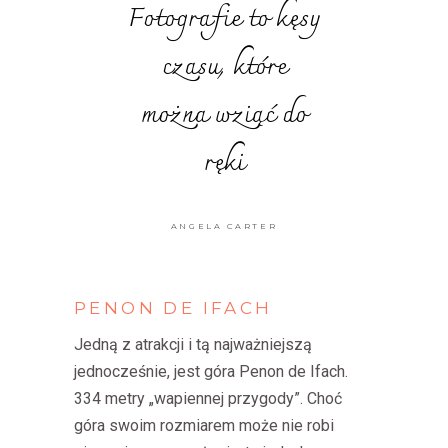
Fotografie to kęsy
czasu, które
można wziąć do
ręki
ANGELA CARTER
PENON
DE
IFACH
Jedną z atrakcji i tą najważniejszą
jednocześnie, jest góra Penon de Ifach.
334 metry „wapiennej przygody”. Choć
góra swoim rozmiarem może nie robi