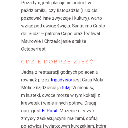
Poza tym, jeśli planujecie podróż w
październiku, czy listopadzie (i lubicie
poznawać inne zwyczaje i kultury), warto
wziąć pod uwagę święta. Santisimo Cristo
del Sudar – patrona Calpe oraz festiwal
Maurowie i Chrześcijanie a także
Octoberfest.
GDZIE
DOBRZE
ZJEŚĆ
Jedną z restauracji godnych polecenia,
również przez
tripadvisor
jest Casa Mola
Mola. Znajdziecie ją
tutaj.
W menu są
m.in.steki, owoce morza w tym koktajl z
krewetek i wiele innych potraw. Drugą
opcją jest
El Posit.
Możecie c
ieszyć
zmysły zaskakującymi
małżami
, obfitą
polędwicą
i wyjątkowym
kurczakiem,
które