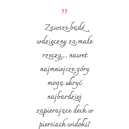
Zawsze bądź
wdzięczny za małe
rzeczy… nawet
najmniejsze góry
mogą ukryć
najbardziej
zapierające dech w
piersiach widoki!