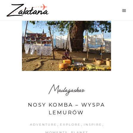
Madagaskar
NOSY KOMBA – WYSPA
LEMURÓW
,
,
,
ADVENTURE
EXPLORE
INSPIRE
,
MOMENTS
PLANET