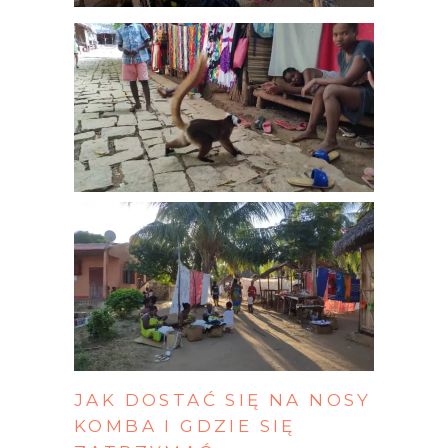
JAK
DOSTAĆ
SIĘ
NA
NOSY
KOMBA
I
GDZIE
SIĘ