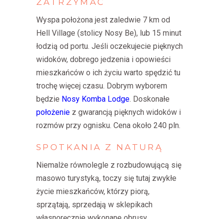
ZATRZYMAĆ
Wyspa położona jest zaledwie 7 km od
Hell Village (stolicy Nosy Be), lub 15 minut
łodzią od portu. Jeśli oczekujecie pięknych
widoków, dobrego jedzenia i opowieści
mieszkańców o ich życiu warto spędzić tu
trochę więcej czasu. Dobrym wyborem
będzie
Nosy Komba Lodge
. Doskonałe
położenie
z gwarancją pięknych widoków i
rozmów przy ognisku. Cena około 240 pln.
SPOTKANIA
Z
NATURĄ
Niemalże równolegle z rozbudowującą się
masowo turystyką, toczy się tutaj zwykłe
życie mieszkańców, którzy piorą,
sprzątają, sprzedają w sklepikach
własnoręcznie wykonane obrusy,