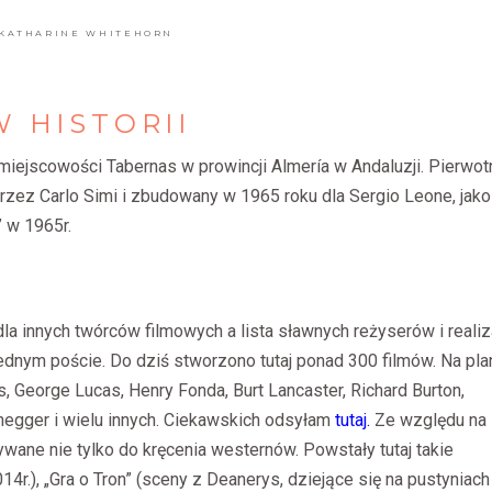
KATHARINE WHITEHORN
W
HISTORII
miejscowości Tabernas w prowincji Almería w Andaluzji. Pierwot
przez Carlo Simi i zbudowany w 1965 roku dla Sergio Leone, jako
” w 1965r.
dla innych twórców filmowych a lista sławnych reżyserów i realiz
jednym poście. Do dziś stworzono tutaj ponad 300 filmów. Na pla
s, George Lucas, Henry Fonda, Burt Lancaster, Richard Burton,
negger i wielu innych. Ciekawskich odsyłam
tutaj.
Ze względu na
ywane nie tylko do kręcenia westernów. Powstały tutaj takie
14r.), „Gra o Tron” (sceny z Deanerys, dziejące się na pustyniach