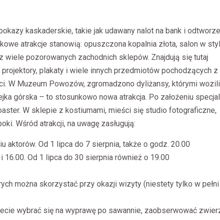
okazy kaskaderskie, takie jak udawany nalot na bank i odtworz
kowe atrakcje stanowią:
opuszczona kopalnia złota, salon w sty
az wiele pozorowanych zachodnich sklepów. Znajdują się tutaj
 projektory, plakaty i wiele innych przedmiotów pochodzących z
i. W Muzeum Powozów, zgromadzono dyliżansy, którymi wozili
lejka górska – to stosunkowo nowa atrakcja. Po założeniu specja
aster. W sklepie z kostiumami, mieści się studio fotograficzne,
oki. Wśród atrakcji, na uwagę zasługują:
 aktorów. Od 1 lipca do 7 sierpnia, także o godz. 20.00
 16.00. Od 1 lipca do 30 sierpnia również o 19.00
ych można skorzystać przy okazji wizyty (niestety tylko w pełni
ecie wybrać się na wyprawę po sawannie, zaobserwować zwier