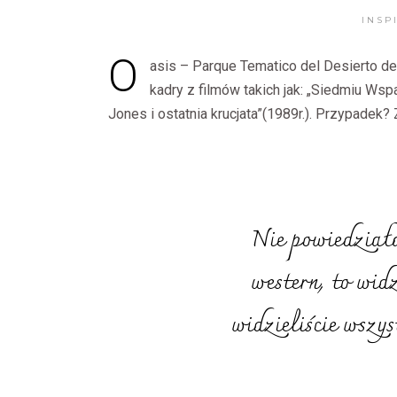
INSP
O
asis – Parque Tematico del Desierto de
kadry z filmów takich jak: „Siedmiu Wspan
Jones i ostatnia krucjata”(1989r.). Przypadek?
Nie powiedziała
western, to widz
widzieliście wszys