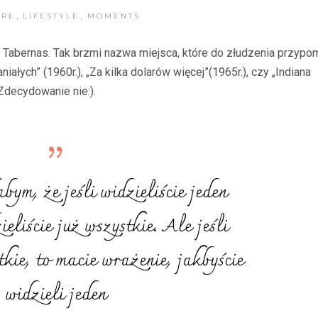
,
,
IRE
LIFESTYLE
MOMENTS
 Tabernas. Tak brzmi nazwa miejsca, które do złudzenia przypo
iałych” (1960r.), „Za kilka dolarów więcej”(1965r.), czy „Indiana
 Zdecydowanie nie:).
bym, że jeśli widzieliście jeden
ieliście już wszystkie. Ale jeśli
tkie, to macie wrażenie, jakbyście
widzieli jeden