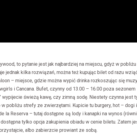
ywood, to pytanie jest jak najbardziej na miejscu, gdyż w pobliżu
ruje jednak kilka rozwiązań, można też kupując bilet od razu wzią
aloon – miejsce, gdzie można wypić drinka rozkoszując się muz
wgirls i Cancana. Bufet, czynny od 13.00 – 16.00 poza sezonem 
 wypijecie świeżą kawę, czy zimną sodę. Niestety czynna jest t
 w pobliżu strefy ze zwierzętami. Kupicie tu burgery, hot – dogi i
de la Reserva – tutaj dostępne są lody i kanapki na wynos (równ
stępna tylko opcja zakupienia obiadu w cenie biletu. Zatem jeś
korzystajcie, albo zabierzcie prowiant ze sobą.