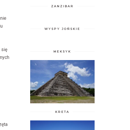
ZANZIBAR
enie
lu
WYSPY JOŃSKIE
 się
MEKSYK
lnych
KRETA
zęta