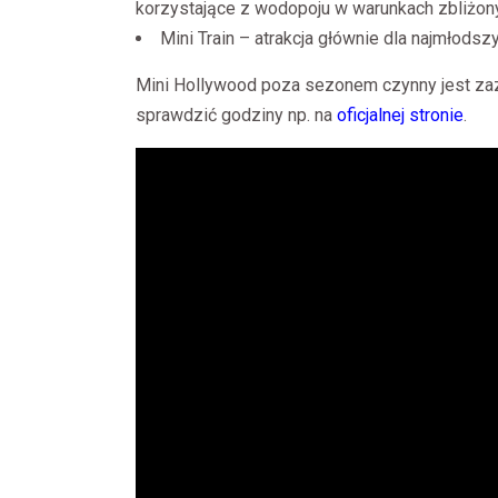
korzystające z wodopoju w warunkach zbliżony
Mini Train – atrakcja głównie dla najmłodsz
Mini Hollywood poza sezonem czynny jest za
sprawdzić godziny np. na
oficjalnej stronie
.