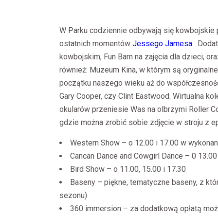
W Parku codziennie odbywają się kowbojskie p
ostatnich momentów
Jessego Jamesa
. Dodat
kowbojskim, Fun Barn na zajęcia dla dzieci, or
również: Muzeum Kina, w którym są oryginalne
początku naszego wieku aż do współczesnośc
Gary Cooper, czy Clint Eastwood. Wirtualna ko
okularów przeniesie Was na olbrzymi Roller Co
gdzie można zrobić sobie zdjęcie w stroju z ep
Western Show – o 12.00 i 17.00 w wykonaniu
Cancan Dance and Cowgirl Dance – 0 13.00 i
Bird Show – o 11.00, 15.00 i 17.30
Baseny – piękne, tematyczne baseny, z któr
sezonu)
360 immersion – za dodatkową opłatą moż