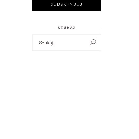
SZUKAJ
Search
for: