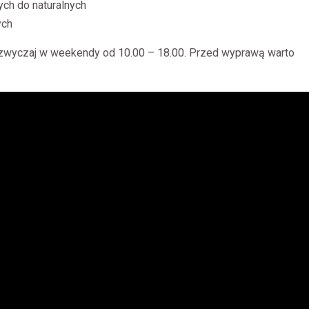
ch do naturalnych
ych
zwyczaj w weekendy od 10.00 – 18.00. Przed wyprawą warto