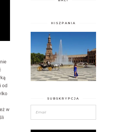
BALI
HISZPANIA
 nie
ć
yką
i od
ylko
SUBSKRYPCJA
ież w
li